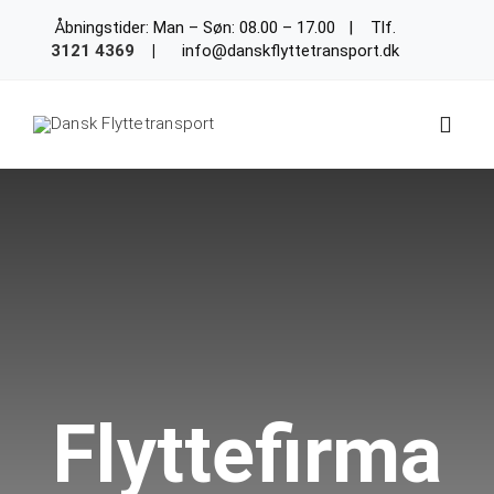
Skip
Åbningstider: Man – Søn: 08.00 – 17.00 | Tlf.
to
3121 4369
|
info@danskflyttetransport.dk
content
Toggl
Navig
Forside
Flytning
Flyttekasser
Flyttefirma
Akut flytning