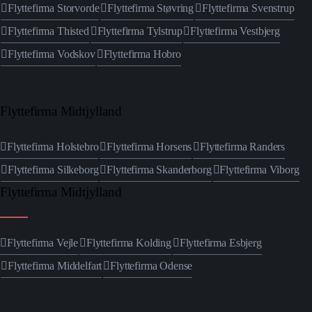
Flyttefirma Storvorde
Flyttefirma Støvring
Flyttefirma Svenstrup
Flyttefirma Thisted
Flyttefirma Tylstrup
Flyttefirma Vestbjerg
Flyttefirma Vodskov
Flyttefirma Hobro
Flyttefirma Midtjylland
Flyttefirma Holstebro
Flyttefirma Horsens
Flyttefirma Randers
Flyttefirma Silkeborg
Flyttefirma Skanderborg
Flyttefirma Viborg
Flyttefirma Midtjylland
Flyttefirma Vejle
Flyttefirma Kolding
Flyttefirma Esbjerg
Flyttefirma Middelfart
Flyttefirma Odense