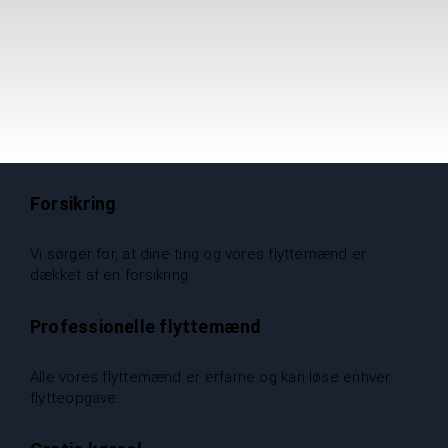
Forsikring
Vi sørger for, at dine ting og vores flyttemænd er
dækket af en forsikring.
Professionelle flyttemænd
Alle vores flyttemænd er erfarne og kan løse enhver
flytteopgave.