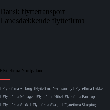
Dansk flyttetransport –
Landsdækkende flyttefirma
Flyttefirma Nordjylland
Flyttefirma Aalborg
Flyttefirma Nørresundby
Flyttefirma Løkken
Flyttefirma Mariager
Flyttefirma Nibe
Flyttefirma Pandrup
Flyttefirma Sindal
Flyttefirma Skagen
Flyttefirma Skørping