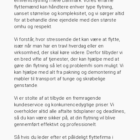
erhvervsflytning i hele Danmark. Vores erfarne
flyttemænd kan håndtere enhver type flytning,
uanset størrelse og kompleksitet, og vi sørger altid
for at behandle dine ejendele med den største
omhu og respekt
.
Vi forstår, hvor stressende det kan være at flytte,
især når man har en travl hverdag eller en
virksomhed, der skal køre videre. Derfor tilbyder vi
en bred vifte af tjenester, der kan hjælpe med at
gøre din flytning så let og problemfri som muligt. Vi
kan hjælpe med alt fra pakning og demontering af
møbler til transport af tunge og skrøbelige
genstande.
Vi er stolte af at tilbyde en fremragende
kundeservice og konkurrencedygtige priser. Vi
overholder altid alle aftalte tidsplaner og deadlines,
så du kan være sikker på, at din flytning vil blive
gennemført effektivt og professionelt.
Så hvis du leder efter et pålideligt flyttefirma i