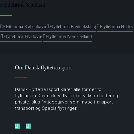
Flyttefirma Sjælland
Flyttefirma København
Flyttefirma Frederiksberg
Flyttefirma Herlev
Flyttefirma Hvidovre
Flyttefirma Nordsjælland
Om Dansk flyttetransport
Dansk Flyttetransport klarer alle former for
flytninger i Danmark. Vi flytter for virksomheder og
private, plus flytteopgaver som møbeltransport,
transport og Specialflytninger.
Se