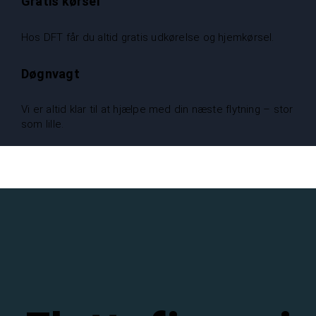
Gratis kørsel
Hos DFT får du altid gratis udkørelse og hjemkørsel.
Døgnvagt
Vi er altid klar til at hjælpe med din næste flytning – stor
som lille.