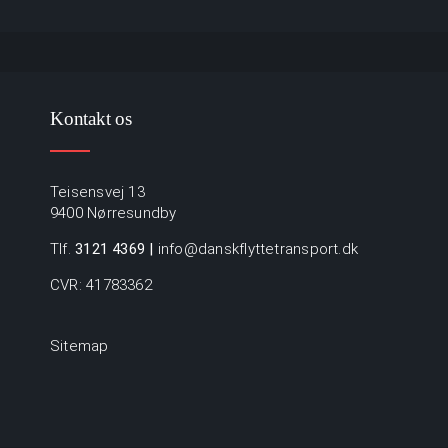
Kontakt os
Teisensvej 13
9400 Nørresundby
Tlf.
3121 4369
|
info@danskflyttetransport.dk
CVR: 41783362
Sitemap