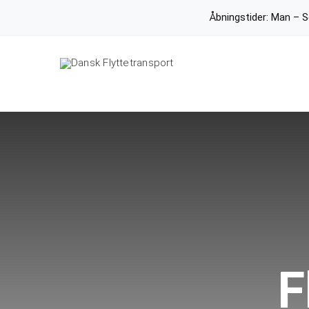
Skip
Åbningstider: Man – 
to
content
F