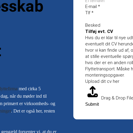
lesskab
E-mail
*
Tlf
*
Besked
Tilføj evt. CV
Hvis du er klar til nye u
t
eventuelt dit CV herunder
hvor vi kan finde ud af
at stille eventuelle sp
hvis der er en anden ro
Flyttetransport. Måske 
monteringsopgaver.
Upload dit cv her
lyttefirma
med cirka 5
dag, når du møder ind til
Drag & Drop Fil
om primært er virksomheds- og
Submit
tninger
. Det er også her, resten
l gengæld forventer vi, at du er