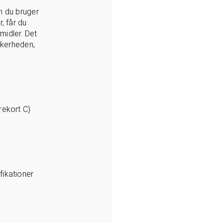
n du bruger
, får du
midler. Det
ikkerheden,
rekort C)
fikationer