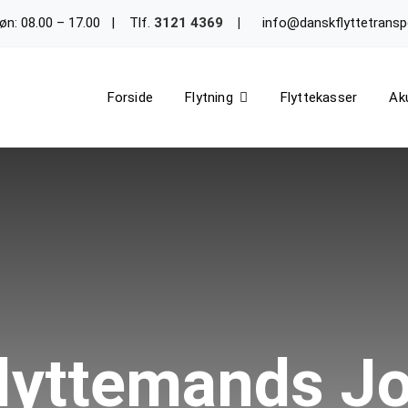
Søn: 08.00 – 17.00 | Tlf.
3121 4369
|
info@danskflyttetranspo
Forside
Flytning
Flyttekasser
Aku
lyttemands J