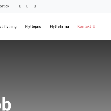
rt.dk
t flytning
Flyttepris
Flyttefirma
Kontakt
ob