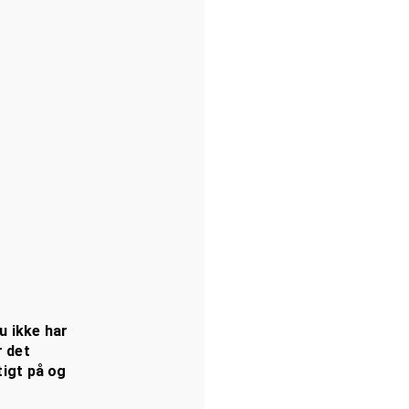
du ikke har
r det
tigt på og