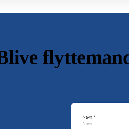
Blive flytteman
Navn
*